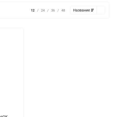
Название
12
/
24
/
36
/
48
елОК