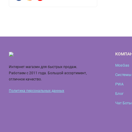
КОМПА
MosGas
Интернет магазин для быстрых продаж.
Работаем с 2011 года. Большой ассортимент,
Системы 
отличное качество.
PWA
Политика персональных данных
Блог
Чат Боты