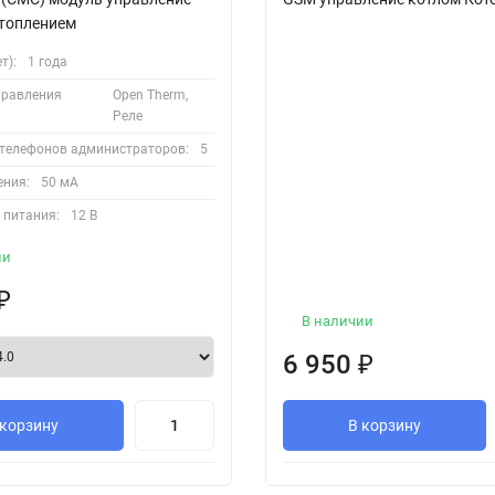
отоплением
т):
1 года
правления
Open Therm,
Реле
 телефонов администраторов:
5
ения:
50 мА
 питания:
12 В
ии
₽
В наличии
6 950
₽
 корзину
В корзину