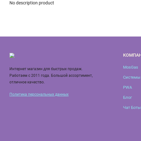
No description product
КОМПА
MosGas
Интернет магазин для быстрых продаж.
Работаем с 2011 года. Большой ассортимент,
Системы 
отличное качество.
PWA
Политика персональных данных
Блог
Чат Боты